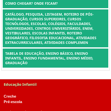
COMO CHEGAR? ONDE FICAM?
CATÁLOGO, PESQUISA, LISTAGEM, ROTEIRO DE PÓS-
GRADUAÇÃO, CURSOS SUPERIORES, CURSOS
TECNÓLOGOS, ESCOLAS, COLÉGIOS, FACULDADES,
UNIVERSIDADES, CENTROS UNIVERSITÁRIOS, ENEM,
VESTIBULARES, ESCOLAS INFANTIS, ROTEIRO
GEOGRÁFICO, FILOSOFIA EDUCACIONAL, ATIVIDADES
EXTRACURRICULARES, ATIVIDADES COMPLEMEN
TABELA DE EDUCAÇÃO, ENSINO BÁSICO, ENSINO
INFANTIL, ENSINO FUNDAMENTAL, ENSINO MÉDIO,
GRADUAÇÃO
Educação Infantil
Creche
Pré-escola