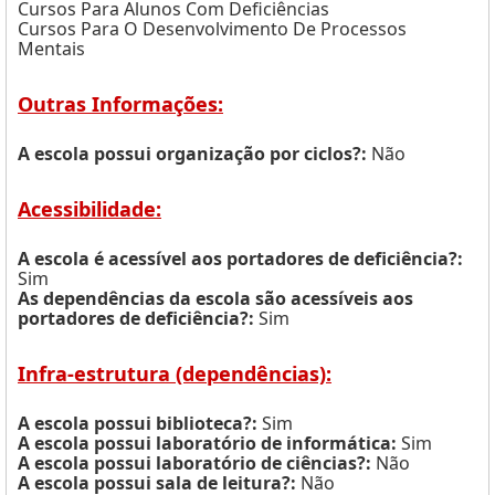
Cursos Para Alunos Com Deficiências
Cursos Para O Desenvolvimento De Processos
Mentais
Outras Informações:
A escola possui organização por ciclos?:
Não
Acessibilidade:
A escola é acessível aos portadores de deficiência?:
Sim
As dependências da escola são acessíveis aos
portadores de deficiência?:
Sim
Infra-estrutura (dependências):
A escola possui biblioteca?:
Sim
A escola possui laboratório de informática:
Sim
A escola possui laboratório de ciências?:
Não
A escola possui sala de leitura?:
Não